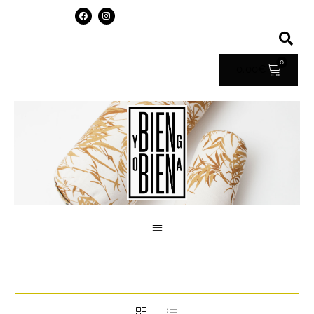
0
0.00
€