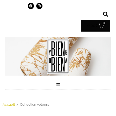
0
0.00
€
Accueil
>
Collection velours