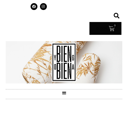
0
0.00
€