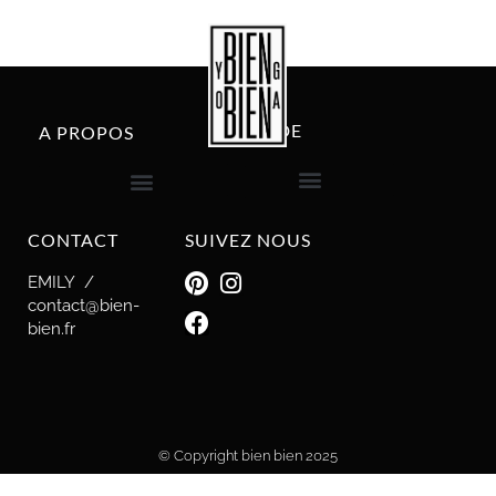
AIDE
A PROPOS
livraison et retour
CONTACT
SUIVEZ NOUS
EMILY /
contact@bien-
bien.fr
© Copyright bien bien 2025