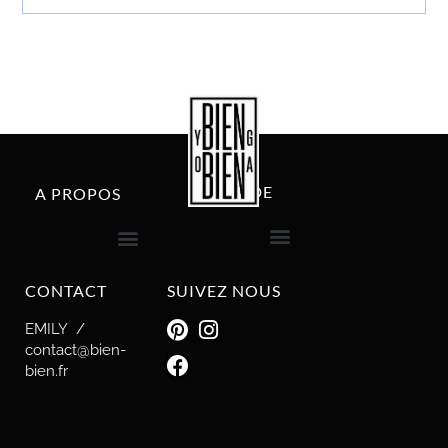
AIDE
A PROPOS
livraison et retour
CONTACT
SUIVEZ NOUS
EMILY /
contact@bien-
bien.fr