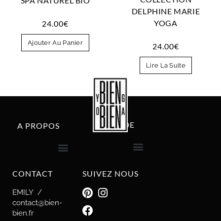
SPA NATUREL BIO
DELPHINE MARIE
YOGA
24.00
€
Ajouter Au Panier
24.00
€
Lire La Suite
AIDE
A PROPOS
livraison et retour
CONTACT
SUIVEZ NOUS
EMILY /
contact@bien-
bien.fr