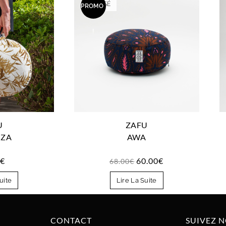
ÉPUISÉ
PROMO
!
U
ZAFU
NZA
AWA
0
€
60.00
€
68.00
€
uite
Lire La Suite
CONTACT
SUIVEZ 