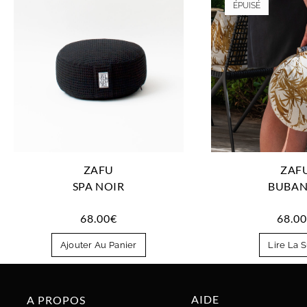
ÉPUISÉ
ZAF
ZAFU
BUBA
SPA NOIR
68.0
68.00
€
Lire La S
Ajouter Au Panier
AIDE
A PROPOS