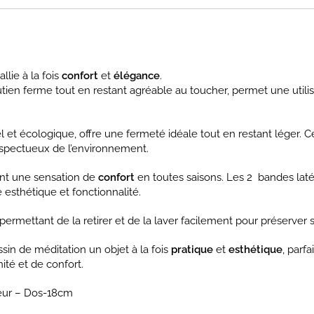
llie à la fois
confort
et
élégance
.
outien ferme tout en restant agréable au toucher, permet une utili
el et écologique, offre une fermeté idéale tout en restant léger
respectueux de l’environnement.
rant une sensation de
confort
en toutes saisons. Les 2 bandes laté
 esthétique et fonctionnalité.
s permettant de la retirer et de la laver facilement pour préserver
sin de méditation un objet à la fois
pratique
et
esthétique
, parf
té et de confort.
eur – Dos-18cm