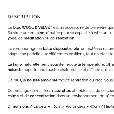
DESCRIPTION
Le
bloc WOOL & VELVET
est un accessoire de bien-être qui a
Sa structure en
laine
, réputée pour sa capacité à offrir un s
yoga
, de
méditation
ou de
relaxation
.
Le rembourrage en
balle d’épeautre bio
, un matériau natur
adaptation parfaite aux différentes positions, tout en étant 
La
laine
, naturellement isolante, régule la température, off
noisette
apporte une touche chaleureuse et raffinée qui allie
De plus, la
housse amovible
facilite l’entretien du bloc, vou
Ce mélange de matières
naturelles
et nobles fait de ce cous
calme
et de
concentration
dans un environnement de séréni
Dimensions /
Largeur – 40cm / Profondeur – 40cm / Haut