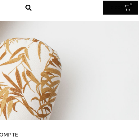
0
0.00
€
OMPTE