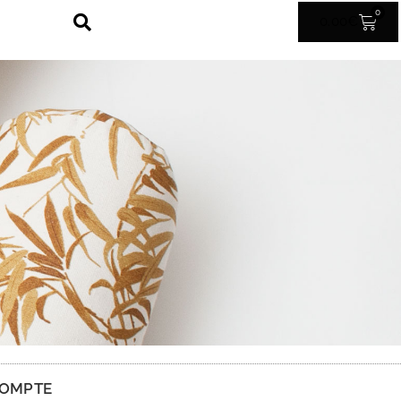
0
0.00
€
OMPTE