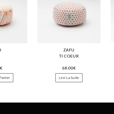
ZAFU
U
TI COEUR
I
68.00
€
0
€
Lire La Suite
Panier