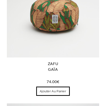
ZAFU
GAÏA
74.00
€
Ajouter Au Panier