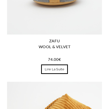
ZAFU
WOOL & VELVET
74.00
€
Lire La Suite