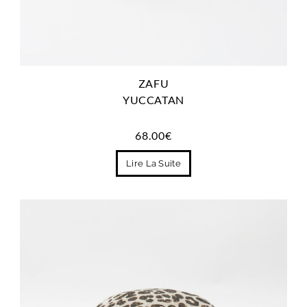
ZAFU
YUCCATAN
68.00
€
Lire La Suite