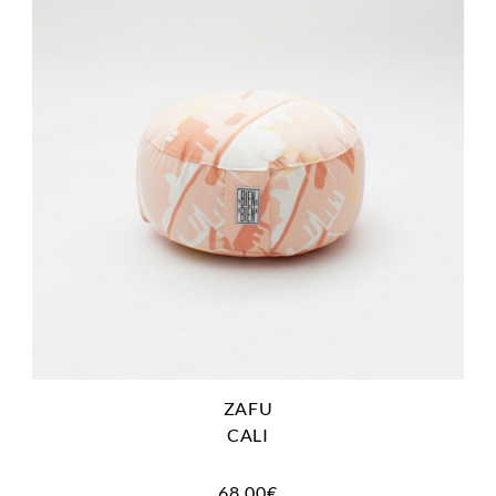
ZAFU
CALI
68.00
€