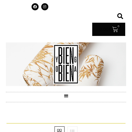
0
0.00
€