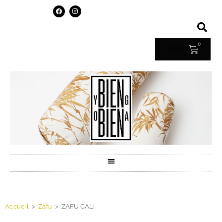
0
0.00
€
Accueil
>
Zafu
>
ZAFU CALI