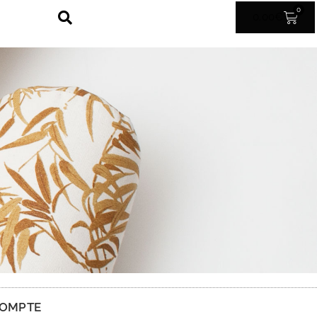
0
0.00
€
OMPTE