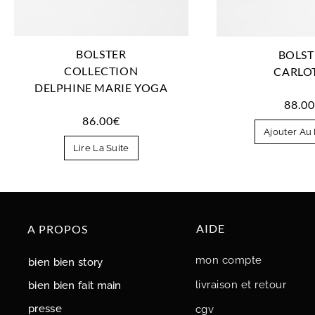
BOLSTER
BOLST
COLLECTION
CARLO
DELPHINE MARIE YOGA
88.0
86.00
€
Ajouter Au 
Lire La Suite
AIDE
A PROPOS
mon compte
bien bien story
livraison et retour
bien bien fait main
presse
cgv