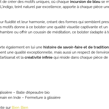
t de créer des motifs uniques, où chaque
incursion de bleu
se m
. L’indigo, teint naturel par excellence, apporte à chaque pièce u
 leur fluidité et leur harmonie, créant des formes qui semblent p
s motifs donne à ce bolster une qualité visuelle captivante et un 
hambre ou offrir un coussin de méditation, ce bolster s’adapte à
 porte également en lui une
histoire de savoir-faire et de tradition
ment une qualité exceptionnelle, mais aussi un respect de l’env
’artisanat et la
créativité infinie
qui réside dans chaque pièce de t
lissière – Balle d’épeautre bio
main en Inde – Fermeture à glissière
nte sur
Bien Bien