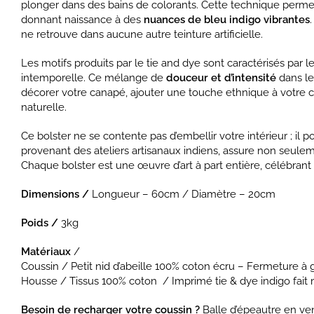
plonger dans des bains de colorants. Cette technique perme
donnant naissance à des
nuances de bleu indigo vibrantes
ne retrouve dans aucune autre teinture artificielle.
Les motifs produits par le tie and dye sont caractérisés par
intemporelle. Ce mélange de
douceur et d’intensité
dans le
décorer votre canapé, ajouter une touche ethnique à votre c
naturelle.
Ce bolster ne se contente pas d’embellir votre intérieur ; il
provenant des ateliers artisanaux indiens, assure non seule
Chaque bolster est une œuvre d’art à part entière, célébrant l
Dimensions /
Longueur – 60cm / Diamètre – 20cm
Poids /
3kg
Matériaux
/
Coussin / Petit nid d’abeille 100% coton écru – Fermeture à g
Housse / Tissus 100% coton / Imprimé tie & dye indigo fait 
Besoin de recharger votre coussin ?
Balle d’épeautre en ve