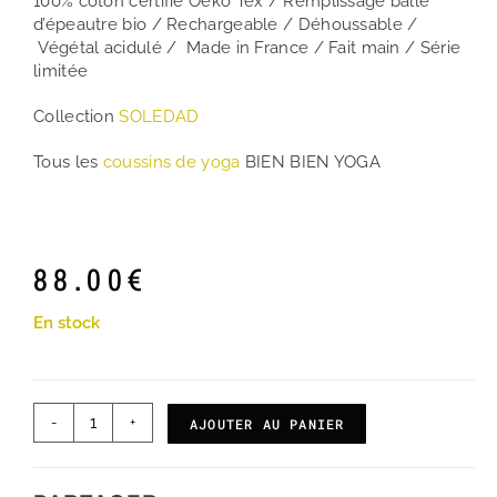
100% coton certifié Oeko Tex / Remplissage balle
d’épeautre bio / Rechargeable / Déhoussable /
Végétal acidulé / Made in France / Fait main / Série
limitée
Collection
SOLEDAD
Tous les
coussins de yoga
BIEN BIEN YOGA
88.00
€
En stock
-
+
AJOUTER AU PANIER