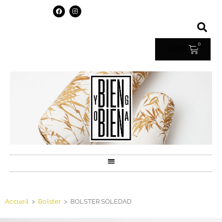
0
0.00
€
Accueil
>
Bolster
>
BOLSTER SOLEDAD