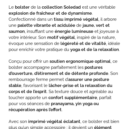
Le
bolster
de la
collection Soledad
est une véritable
explosion de fraîcheur et de dynamisme
.
Confectionné dans un
tissu imprimé végétal
, il arbore
une
palette vibrante et acidulée
de
jaune, vert et
saumon
, insufflant une
énergie lumineuse
et joyeuse à
votre intérieur. Son
motif végétal
, inspiré de la nature,
évoque une sensation de
légèreté et de vitalité
, idéale
pour enrichir votre pratique du
yoga et de la relaxation
.
Conçu pour offrir un
soutien ergonomique optimal
, ce
bolster accompagne parfaitement les
postures
d’ouverture, d’étirement et de détente profonde
. Son
rembourrage ferme permet d’
assurer une posture
stable
, favorisant le
lâcher-prise et la relaxation du
corps et de l’esprit
. Sa texture douce et agréable au
toucher apporte un
confort supplémentaire
, parfait
pour vos séances de
pranayama, yin yoga ou
récupération après l’effort
.
Avec son
imprimé végétal éclatant
, ce bolster est bien
plus qu’un simple accessoire : il devient un
élément