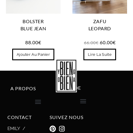
!
BOLSTER
ZAFU
BLUE JEAN
LEOPARD
88.00
€
60.00
€
66.00
€
Ajouter Au Panier
Lire La Suite
AIDE
A PROPOS
livraison et retour
CONTACT
SUIVEZ NOUS
EMILY /